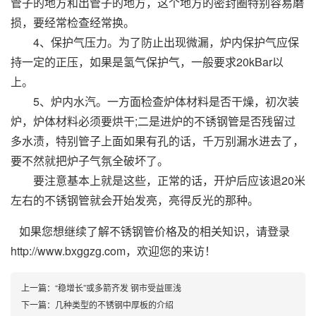
管子的地方和出管子的地方，这个地方的密封圈特别容易磨
损，要经常检查经常换。
4、保护气压力。为了防止出现微漏，炉内保护气应保
持一定的正压，如果是氢气保护气，一般要求20kBar以
上。
5、炉内水汽。一方面检查炉体材料是否干燥，初次装
炉，炉体材料必须要烘干;二是进炉的不锈钢管是否残留过
多水渍，特别管子上面如果有孔的话，千万别漏水进去了，
要不然就把炉子气氛全破坏了。
要注意基本上就是这些，正常的话，开炉后应该退20米
左右的不锈钢管就会开始发亮，亮得反光的那种。
如果您想继续了解不锈钢管价格及的相关知识，请登录
http://www.bxggzg.com
，欢迎您的来访！
上一篇：
“稳增长”或多箭齐发 钢市受益匪浅
下一篇：
几种类型的不锈钢中厚板的介绍